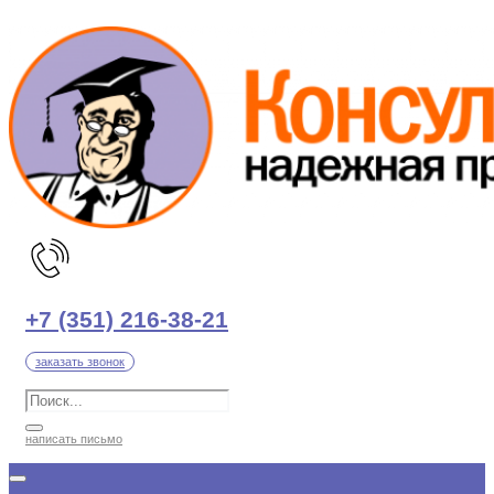
Перейти
к
содержимому
+7 (351) 216-38-21
заказать звонок
написать письмо