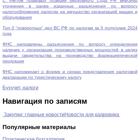
С учетом правовых позиций Верховного Суда РФ внесены
уточнения в ранее изданные разъяснения по вопросу
налогообложения налогом на имущество организаций машин и
оборудования
Топ-3 “поворотных” дел ВС РФ по налогам за II полугодие 2024
года
ФНС направлены разъяснения по вопросу определения
наличия у организации производственных мощностей в целях
выдачи свидетельства на производство фармацевтической
продукции
ФНС напоминает о форме и сроках представления налоговой
декларации по туристическому налогу
Бухучет, налоги
Навигация по записям
Закупки: главные новости
Новости для кадровика
Популярные материалы
Практическая бухгалтерия