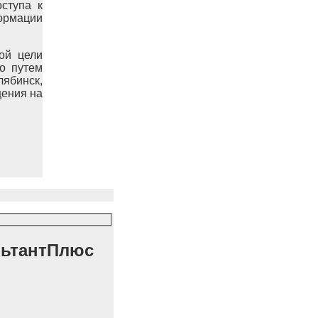
ступа к
формации
ой цели
о путем
ябинск,
щения на
льтантПлюс