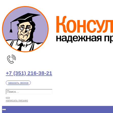
Перейти
к
содержимому
+7 (351) 216-38-21
заказать звонок
написать письмо