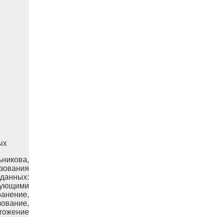
ых
ьникова,
ьзования
данных:
дующими
ранение,
зование,
ожение