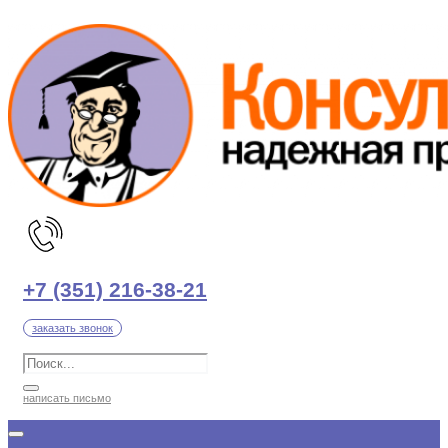
Перейти
к
содержимому
+7 (351) 216-38-21
заказать звонок
написать письмо