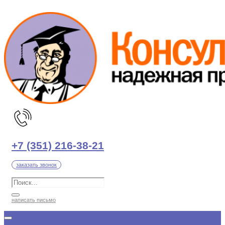
Перейти
к
содержимому
+7 (351) 216-38-21
заказать звонок
написать письмо