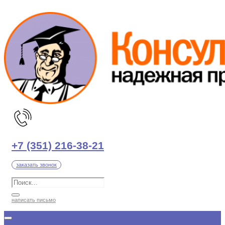
Перейти
к
содержимому
+7 (351) 216-38-21
заказать звонок
написать письмо